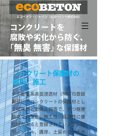
コンクリート保護材の
販売、施工
ケイ酸塩系表面浸透材（NETIS登録
製品）でコンクリートの保護材とし
て従来品と効果は同等で、かつ無害
無臭で安全性、施工性、経済性に優
位性があると登録されています。橋
やトンネル、護岸、土留めなど土木