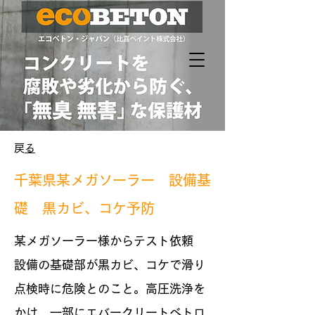
​戻る
千葉県某メガソーラー 設備基
礎 黒カビ、コケ予防
某メガソーラー様からテスト依頼
設備の基礎部が黒カビ、コケで滑り
点検時に危険とのこと。高圧洗浄を
かけ、一部にエバークリートべトロ